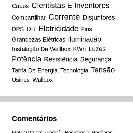
Cientistas E Inventores
Cabos
Corrente
Disjuntores
Compartilhar
Eletricidade
DR
DPS
Fios
Iluminação
Grandezas Elétricas
Luzes
Instalação De Wallbox
KWh
Potência
Resistência
Segurança
Tensão
Tarifa De Energia
Tecnologia
Usinas
Wallbox
Comentários
Eletricista em Jundiaí - Residencial Begônias -