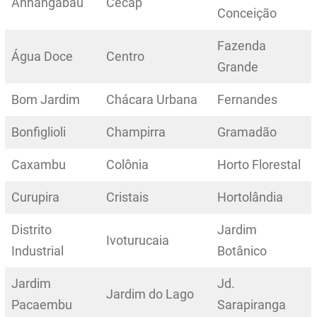
Anhangabaú
Cecap
Conceição
Fazenda
Água Doce
Centro
Grande
Bom Jardim
Chácara Urbana
Fernandes
Bonfiglioli
Champirra
Gramadão
Caxambu
Colônia
Horto Florestal
Curupira
Cristais
Hortolândia
Distrito
Jardim
Ivoturucaia
Industrial
Botânico
Jardim
Jd.
Jardim do Lago
Pacaembu
Sarapiranga