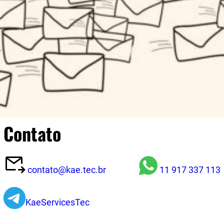
Contato
contato@kae.tec.br
11 917 337 113
KaeServicesTec