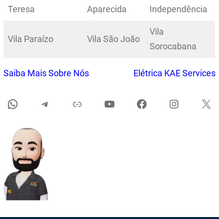
Teresa
Aparecida
Independência
Vila
Vila Paraízo
Vila São João
Sorocabana
Saiba Mais Sobre Nós
Elétrica KAE Services
WhatsApp do Eletricista
Telegram do Eletricista
Sobre Elétrica KAE Services
YouTube do Eletricista
Facebook do Eletricista
Instagram do Eletricist
X do 